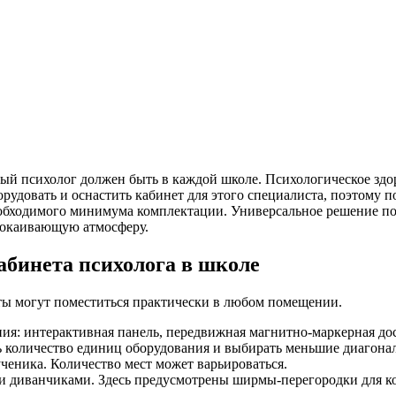
й психолог должен быть в каждой школе. Психологическое здо
удовать и оснастить кабинет для этого специалиста, поэтому п
еобходимого минимума комплектации. Универсальное решение п
спокаивающую атмосферу.
абинета психолога в школе
нты могут поместиться практически в любом помещении.
ния: интерактивная панель, передвижная магнитно-маркерная до
 количество единиц оборудования и выбирать меньшие диагона
ученика. Количество мест может варьироваться.
и диванчиками. Здесь предусмотрены ширмы-перегородки для ко